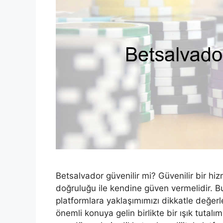
Betsalvador güvenilir mi? Güvenilir bir hizm
doğruluğu ile kendine güven vermelidir. Bu 
platformlara yaklaşımımızı dikkatle değer
önemli konuya gelin birlikte bir ışık tutal