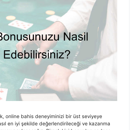
online bahis deneyiminizi bir üst seviyeye
nasıl en iyi şekilde değerlendirileceği ve kazanma