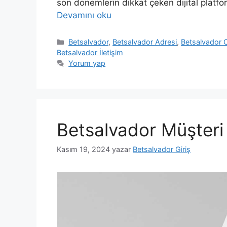
son dönemlerin dikkat çeken dijital platfor
Devamını oku
Kategoriler
Betsalvador
,
Betsalvador Adresi
,
Betsalvador 
Betsalvador İletişim
Yorum yap
Betsalvador Müşteri 
Kasım 19, 2024
yazar
Betsalvador Giriş