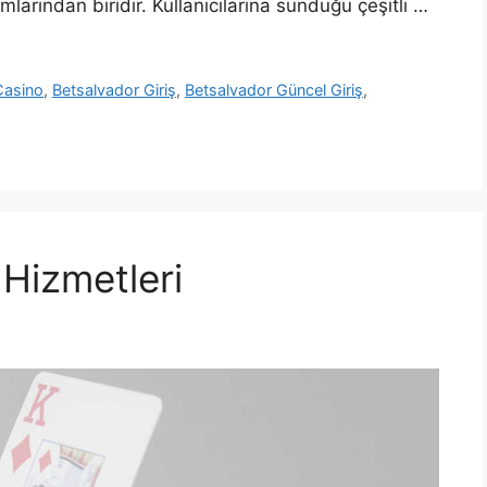
mlarından biridir. Kullanıcılarına sunduğu çeşitli …
Casino
,
Betsalvador Giriş
,
Betsalvador Güncel Giriş
,
Hizmetleri