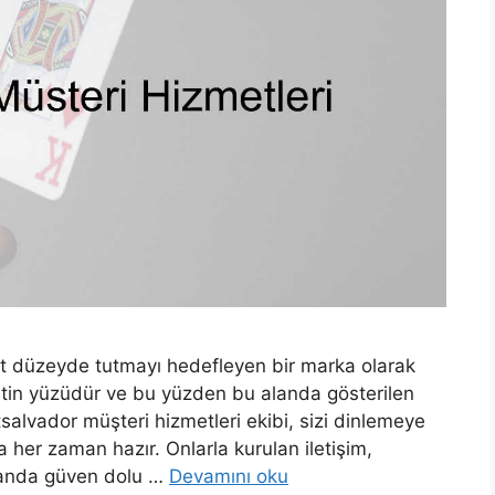
t düzeyde tutmayı hedefleyen bir marka olarak
rketin yüzüdür ve bu yüzden bu alanda gösterilen
tsalvador müşteri hizmetleri ekibi, sizi dinlemeye
 her zaman hazır. Onlarla kurulan iletişim,
amanda güven dolu …
Devamını oku